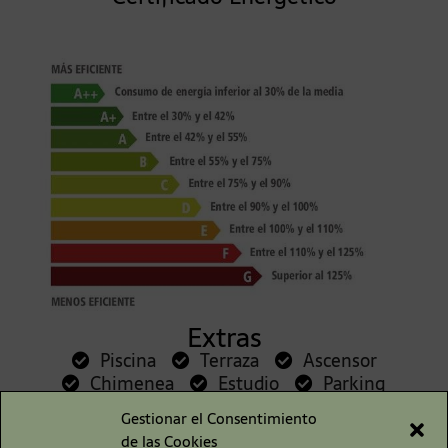
Extras
Piscina
Terraza
Ascensor
Chimenea
Estudio
Parking
Gestionar el Consentimiento
Comparte esta Propiedad
de las Cookies