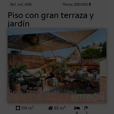
Ref.: ref_008
Venta: 220.000
Piso con gran terraza y
jardín
2
2
119 m
95 m
4
1