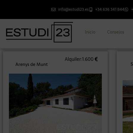
info@estudi23.es
+34 636 341 844
Inicio
Consejos
Alquiler:1.600
S
Arenys de Munt