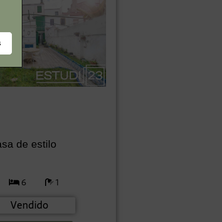
s
sa de estilo
6
1
Vendido