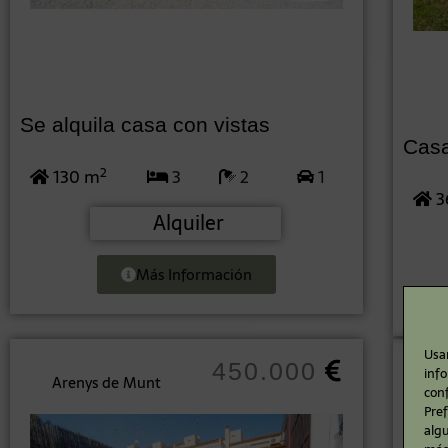
Se alquila casa con vistas
Casa
2
130 m
3
2
1
3
Alquiler
Más Información
Usam
450.000
info
S
Arenys de Munt
conf
Pre
alg