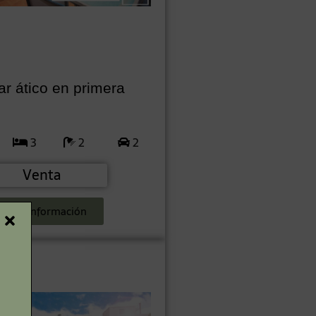
r ático en primera
3
2
2
Venta
Más Información
e Mar