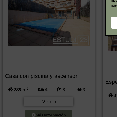
más 
nue
Casa con piscina y ascensor
Espe
2
289 m
4
3
3
3
Venta
Más Información