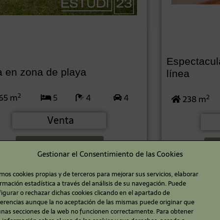
Espectacula
 en zona de playa
línea
2
65 m
5
4
4
2
238 m
Venta
Más Información
Gestionar el Consentimiento de las Cookies
os cookies propias y de terceros para mejorar sus servicios, elaborar
rmación estadística a través del análisis de su navegación. Puede
Alquiler:4.500
ant Vicenç de
Vilassar d
igurar o rechazar dichas cookies clicando en el apartado de
Montalt
ferencias aunque la no aceptación de las mismas puede originar que
unas secciones de la web no funcionen correctamente. Para obtener