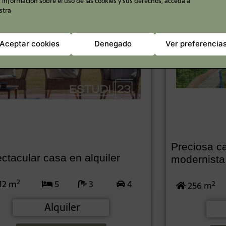
información sobre el uso de las cookies y sus derechos, acceda a
stra
Aceptar cookies
Denegado
Ver preferencia
Preciosa ca
ctacular casa en alquiler
modernista
2
12 m
5
3
4
2
256 m
Alquiler