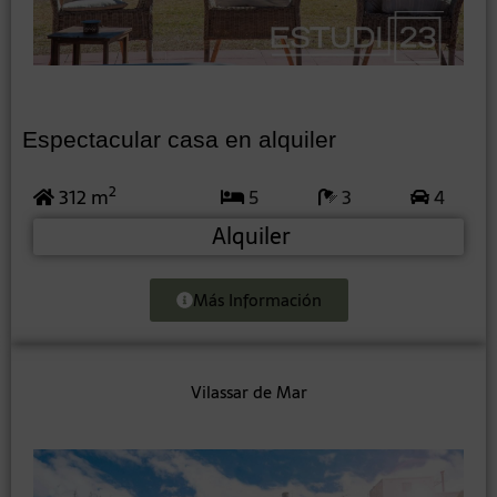
Espectacular casa en alquiler
2
312 m
5
3
4
Alquiler
Más Información
Vilassar de Mar