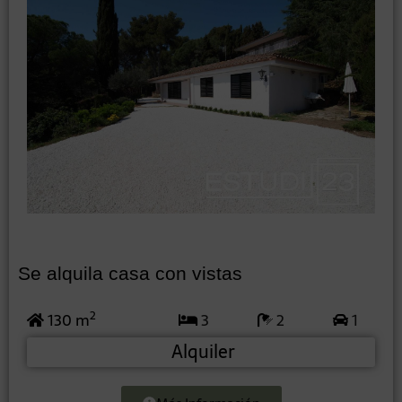
Se alquila casa con vistas
2
130 m
3
2
1
Alquiler