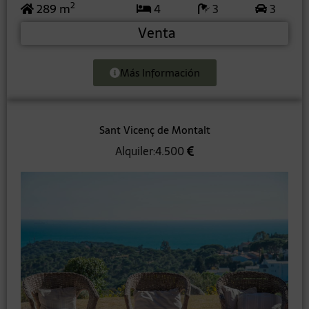
2
289 m
4
3
3
Venta
Más Información
Sant Vicenç de Montalt
Alquiler:4.500