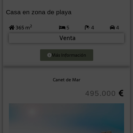
Casa en zona de playa
2
365 m
5
4
4
Venta
Más Información
Canet de Mar
495.000