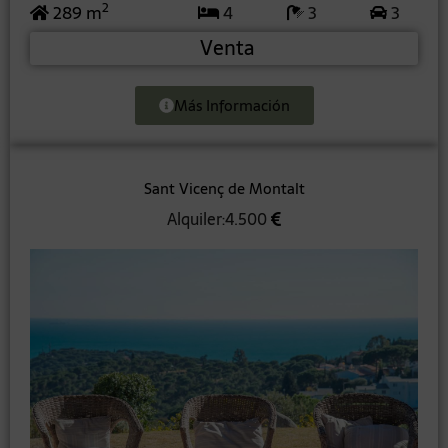
2
289 m
4
3
3
Venta
Más Información
Sant Vicenç de Montalt
Alquiler:4.500