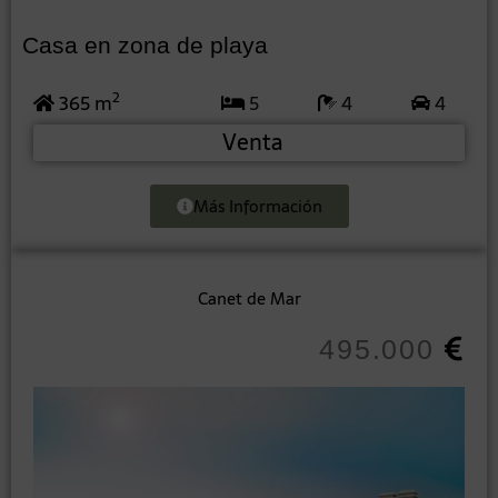
Casa en zona de playa
2
365 m
5
4
4
Venta
Más Información
Canet de Mar
495.000