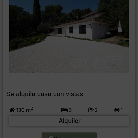
Se alquila casa con vistas
2
130 m
3
2
1
Alquiler