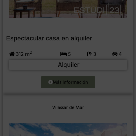
Espectacular casa en alquiler
2
312 m
5
3
4
Alquiler
Más Información
Vilassar de Mar